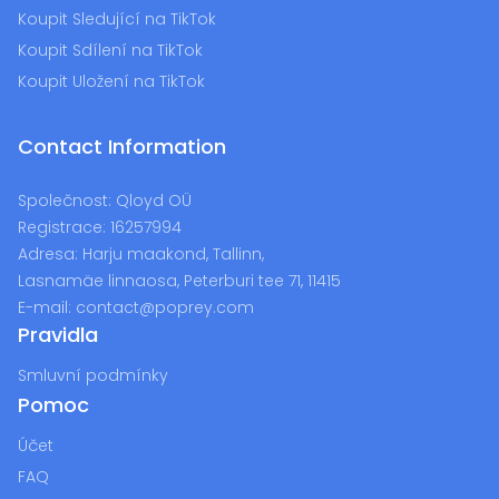
Koupit Sledující na TikTok
Koupit Sdílení na TikTok
Koupit Uložení na TikTok
Contact Information
Společnost:
Qloyd OÜ
Registrace:
16257994
Adresa:
Harju maakond, Tallinn,
Lasnamäe linnaosa, Peterburi tee 71, 11415
E-mail:
contact@poprey.com
Pravidla
Smluvní podmínky
Pomoc
Účet
FAQ