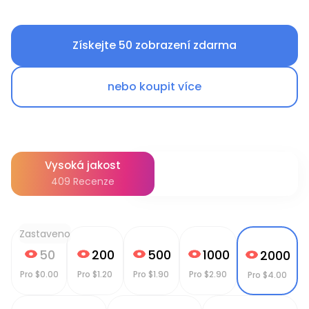
Získejte 50 zobrazení zdarma
nebo koupit více
Vysoká jakost
409
Recenze
Zastaveno
50
200
500
1000
2000
Pro
$
0.00
Pro
$
1.20
Pro
$
1.90
Pro
$
2.90
Pro
$
4.00