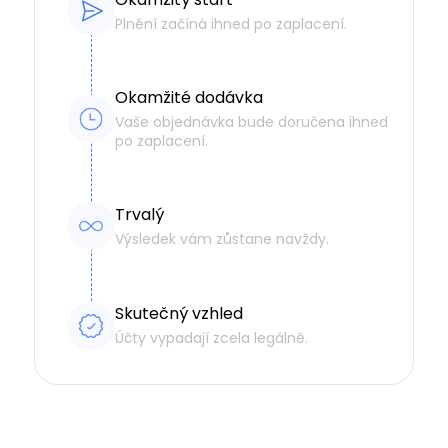
Plnění začíná ihned po zaplacení.
Okamžité dodávka
Vaše objednávka bude doručena ihned
po zaplacení.
Trvalý
Výsledek vám zůstane navždy.
Skutečný vzhled
Účty vypadají zcela legálně.